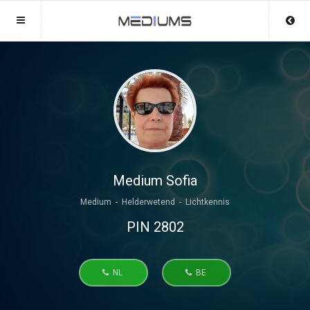
Sluit menu
Sluit menu
MENU MEDIUMS.NL
UW MEDIUMACCOUNT
Home
Login
Account
Aanmaken
Mediums
Wachtwoord
Login
Medium Sofia
Aanmaken
Medium - Helderwetend - Lichtkennis
Vind medium
PIN 2802
Wachtwoord
COPYRIGHT 08 - 2026 MOBIEL V 2.0
Fotoreading
MEDIUMS.NL
NL
BE
Horoscoop
12