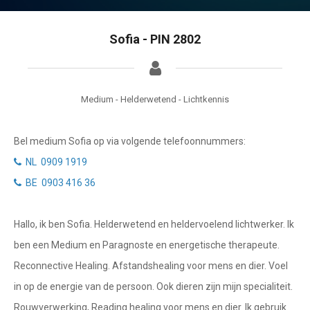
Tarotkaart
Waterman
Vissen
Getuigenissen
Sofia - PIN 2802
Ram
Belverzoek
Stier
Medium - Helderwetend - Lichtkennis
Vragen?
Tweelingen
Bel medium Sofia op via volgende telefoonnummers:
Info
Kreeft
NL 0909 1919
Leeuw
Privacybeleid
BE 0903 416 36
Maagd
Desktop website
Hallo, ik ben Sofia. Helderwetend en heldervoelend lichtwerker. Ik
Weegschaal
ben een Medium en Paragnoste en energetische therapeute.
Sluit menu
Schorpioen
Reconnective Healing. Afstandshealing voor mens en dier. Voel
Boogschutter
in op de energie van de persoon. Ook dieren zijn mijn specialiteit.
CONTACT
Rouwverwerking, Reading healing voor mens en dier. Ik gebruik
Steenbok