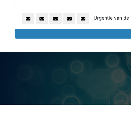
Tarotkaart
Waterman
Vissen
Getuigenissen
Urgentie van de 
Ram
Belverzoek
Stier
Vragen?
Tweelingen
Info
Kreeft
Leeuw
Privacybeleid
Maagd
Desktop website
Weegschaal
Sluit menu
Schorpioen
Boogschutter
CONTACT
Steenbok