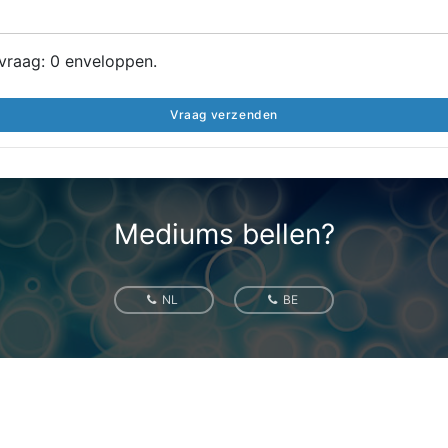
vraag:
0
enveloppen.
Vraag verzenden
Mediums bellen?
NL
BE