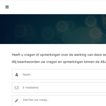
Sluit menu
MENU MEDIUMS.NL
Home
Account
Heeft u vragen of opmerkingen over de werking van deze w
Mediums
Login
Wij beantwoorden uw vragen en opmerkingen binnen de 48u
Aanmaken
Vind medium
Wachtwoord
Fotoreading
12
Horoscoop