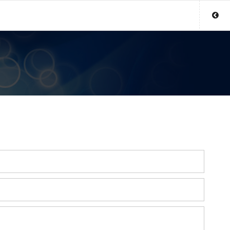
Sluit menu
UW MEDIUMACCOUNT
Login
Aanmaken
Wachtwoord
COPYRIGHT 08 - 2026 MOBIEL V 2.0
MEDIUMS.NL