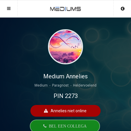
Sluit menu
Sluit menu
MENU MEDIUMS.NL
UW MEDIUMACCOUNT
Home
Login
Account
Aanmaken
Mediums
Wachtwoord
Login
Medium Annelies
Aanmaken
Medium - Paragnost - Heldervoelend
Vind medium
PIN 2273
Wachtwoord
COPYRIGHT 08 - 2026 MOBIEL V 2.0
Fotoreading
MEDIUMS.NL
Annelies niet online
Horoscoop
12
BEL EEN COLLEGA