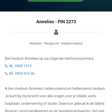
Tarotkaart
Waterman
Vissen
Getuigenissen
Annelies - PIN 2273
Ram
Belverzoek
Stier
Vragen?
Tweelingen
Medium - Paragnost - Heldervoelend
Info
Kreeft
Bel medium Annelies op via volgende telefoonnummers:
Leeuw
Privacybeleid
NL 0909 1919
Maagd
BE 0903 416 36
Desktop website
Weegschaal
Ik ben medium Annelies, heldervoelend en helderziend medium.
Sluit menu
Schorpioen
Je kunt bij mij terecht voor alle vragen over je relatie, werk,
Boogschutter
loopbaan, onderneming of studie. Daarvoor gebruik ik de Gilded
CONTACT
Reverie Lenormandkaarten en de tweelingziel kaarten. Het pad
Steenbok