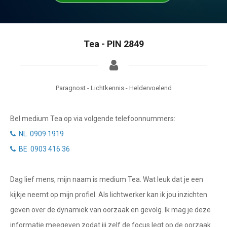
Tarotkaart
Waterman
Vissen
Getuigenissen
Tea - PIN 2849
Ram
Belverzoek
Stier
Vragen?
Tweelingen
Paragnost - Lichtkennis - Heldervoelend
Info
Kreeft
Bel medium Tea op via volgende telefoonnummers:
Leeuw
Privacybeleid
NL 0909 1919
Maagd
BE 0903 416 36
Desktop website
Weegschaal
Dag lief mens, mijn naam is medium Tea. Wat leuk dat je een
Sluit menu
Schorpioen
kijkje neemt op mijn profiel. Als lichtwerker kan ik jou inzichten
Boogschutter
geven over de dynamiek van oorzaak en gevolg. Ik mag je deze
CONTACT
informatie meegeven zodat jij zelf de focus legt op de oorzaak
Steenbok