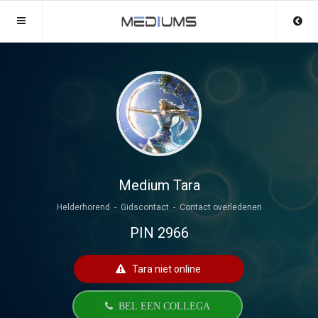
Sluit menu
Sluit menu
MENU MEDIUMS.NL
UW MEDIUMACCOUNT
Home
Login
Account
Aanmaken
Mediums
Wachtwoord
Login
Medium Tara
Helderhorend - Gidscontact - Contact overledenen
Aanmaken
Vind medium
PIN 2966
Wachtwoord
COPYRIGHT 08 - 2026 MOBIEL V 2.0
Fotoreading
MEDIUMS.NL
Tara niet online
Horoscoop
12
BEL EEN COLLEGA