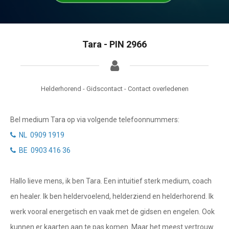
Tarotkaart
Waterman
Vissen
Getuigenissen
Tara - PIN 2966
Ram
Belverzoek
Stier
Vragen?
Tweelingen
Helderhorend - Gidscontact - Contact overledenen
Info
Kreeft
Bel medium Tara op via volgende telefoonnummers:
Leeuw
Privacybeleid
NL 0909 1919
Maagd
BE 0903 416 36
Desktop website
Weegschaal
Hallo lieve mens, ik ben Tara. Een intuitief sterk medium, coach
Sluit menu
Schorpioen
en healer. Ik ben heldervoelend, helderziend en helderhorend. Ik
Boogschutter
werk vooral energetisch en vaak met de gidsen en engelen. Ook
CONTACT
kunnen er kaarten aan te pas komen. Maar het meest vertrouw
Steenbok