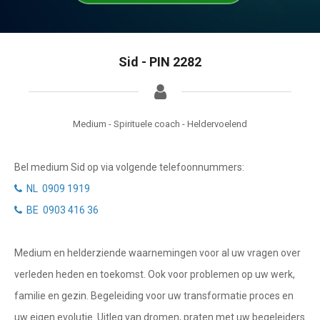
Tarotkaart
Waterman
Vissen
Getuigenissen
Sid - PIN 2282
Ram
Belverzoek
Stier
Vragen?
Tweelingen
Medium - Spirituele coach - Heldervoelend
Info
Kreeft
Bel medium Sid op via volgende telefoonnummers:
Leeuw
Privacybeleid
NL 0909 1919
Maagd
BE 0903 416 36
Desktop website
Weegschaal
Medium en helderziende waarnemingen voor al uw vragen over
Sluit menu
Schorpioen
verleden heden en toekomst. Ook voor problemen op uw werk,
Boogschutter
familie en gezin. Begeleiding voor uw transformatie proces en
CONTACT
uw eigen evolutie. Uitleg van dromen, praten met uw begeleiders
Steenbok